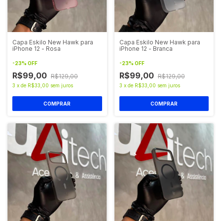
Capa Eskilo New Hawk para
Capa Eskilo New Hawk para
iPhone 12 - Rosa
iPhone 12 - Branca
-
23
%
OFF
-
23
%
OFF
R$99,00
R$99,00
R$129,00
R$129,00
3
x
de
R$33,00
sem juros
3
x
de
R$33,00
sem juros