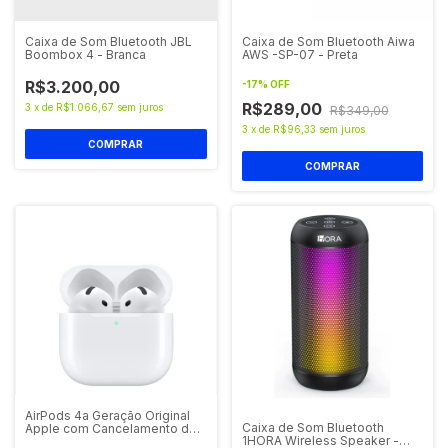
Caixa de Som Bluetooth JBL
Caixa de Som Bluetooth Aiwa
Boombox 4 - Branca
AWS -SP-07 - Preta
R$3.200,00
-
17
%
OFF
R$289,00
3
x
de
R$1.066,67
sem juros
R$349,00
3
x
de
R$96,33
sem juros
AirPods 4a Geração Original
Caixa de Som Bluetooth
Apple com Cancelamento de
1HORA Wireless Speaker -
Ruído