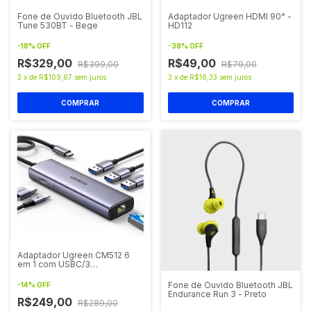
Fone de Ouvido Bluetooth JBL
Adaptador Ugreen HDMI 90° -
Tune 530BT - Bege
HD112
-
18
%
OFF
-
38
%
OFF
R$329,00
R$49,00
R$399,00
R$79,00
3
x
de
R$109,67
sem juros
3
x
de
R$16,33
sem juros
Adaptador Ugreen CM512 6
em 1 com USBC/3
USB/HDMI/RJ45
Fone de Ouvido Bluetooth JBL
-
14
%
OFF
Endurance Run 3 - Preto
R$249,00
R$289,00