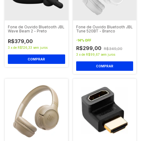
Fone de Ouvido Bluetooth JBL
Fone de Ouvido Bluetooth JBL
Wave Beam 2 - Preto
Tune 520BT - Branco
R$379,00
-
14
%
OFF
R$299,00
3
x
de
R$126,33
sem juros
R$349,00
3
x
de
R$99,67
sem juros