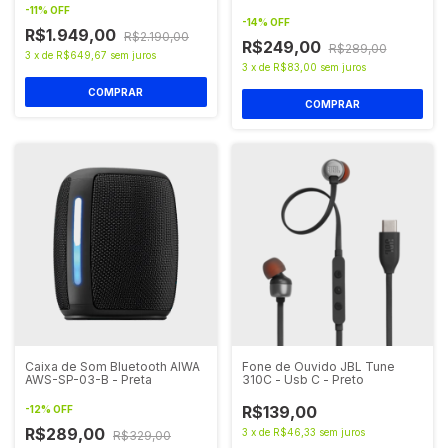
Preta
-
11
%
OFF
-
14
%
OFF
R$1.949,00
R$2.190,00
R$249,00
R$289,00
3
x
de
R$649,67
sem juros
3
x
de
R$83,00
sem juros
Caixa de Som Bluetooth AIWA
Fone de Ouvido JBL Tune
AWS-SP-03-B - Preta
310C - Usb C - Preto
R$139,00
-
12
%
OFF
R$289,00
3
x
de
R$46,33
sem juros
R$329,00