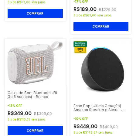
-
17
%
OFF
3
x
de
R$83,00
sem juros
R$189,00
R$229,00
3
x
de
R$63,00
sem juros
Caixa de Som Bluetooth JBL
Go 5 Auracast - Branco
Echo Pop (Ultima Geração)
-
13
%
OFF
Amazon Speaker e Alexa -
R$349,00
Preto
R$399,00
-
10
%
OFF
3
x
de
R$116,33
sem juros
R$449,00
R$499,00
3
x
de
R$149,67
sem juros