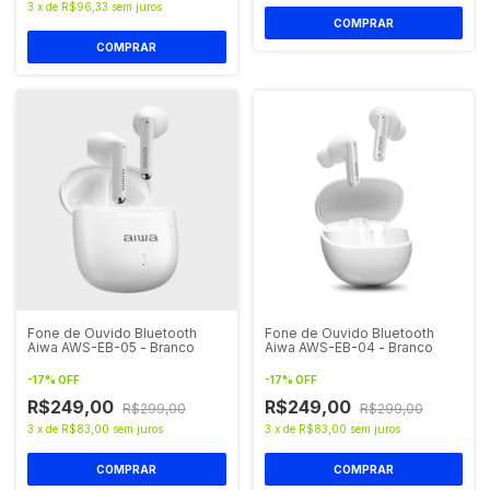
3
x
de
R$96,33
sem juros
Fone de Ouvido Bluetooth
Fone de Ouvido Bluetooth
Aiwa AWS-EB-05 - Branco
Aiwa AWS-EB-04 - Branco
-
17
%
OFF
-
17
%
OFF
R$249,00
R$249,00
R$299,00
R$299,00
3
x
de
R$83,00
sem juros
3
x
de
R$83,00
sem juros