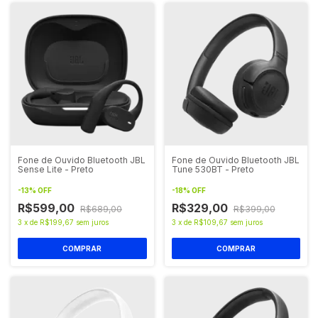
Fone de Ouvido Bluetooth JBL
Fone de Ouvido Bluetooth JBL
Sense Lite - Preto
Tune 530BT - Preto
-
13
%
OFF
-
18
%
OFF
R$599,00
R$329,00
R$689,00
R$399,00
3
x
de
R$199,67
sem juros
3
x
de
R$109,67
sem juros