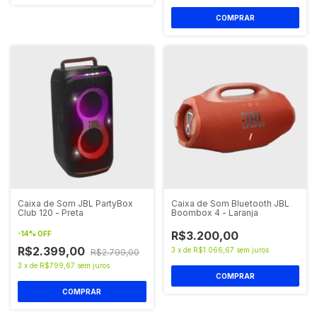
Caixa de Som JBL PartyBox
Caixa de Som Bluetooth JBL
Club 120 - Preta
Boombox 4 - Laranja
R$3.200,00
-
14
%
OFF
R$2.399,00
3
x
de
R$1.066,67
sem juros
R$2.799,00
3
x
de
R$799,67
sem juros