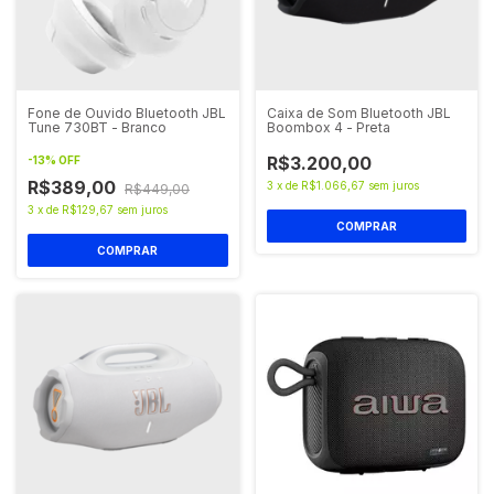
Fone de Ouvido Bluetooth JBL
Caixa de Som Bluetooth JBL
Tune 730BT - Branco
Boombox 4 - Preta
R$3.200,00
-
13
%
OFF
R$389,00
3
x
de
R$1.066,67
sem juros
R$449,00
3
x
de
R$129,67
sem juros