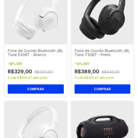
Fone de Ouvido Bluetooth JBL
Fone de Ouvido Bluetooth JBL
Tune 530BT - Branco
Tune 730BT - Preto
-
18
%
OFF
-
13
%
OFF
R$329,00
R$389,00
R$399,00
R$449,00
3
x
de
R$109,67
sem juros
3
x
de
R$129,67
sem juros